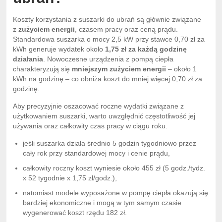
Koszty korzystania z suszarki do ubrań są głównie związane
z
zużyciem energii
, czasem pracy oraz ceną prądu.
Standardowa suszarka o mocy 2,5 kW przy stawce 0,70 zł za
kWh generuje wydatek około
1,75 zł za każdą godzinę
działania
. Nowoczesne urządzenia z pompą ciepła
charakteryzują się
mniejszym zużyciem energii
– około 1
kWh na godzinę – co obniża koszt do mniej więcej 0,70 zł za
godzinę.
Aby precyzyjnie oszacować roczne wydatki związane z
użytkowaniem suszarki, warto uwzględnić częstotliwość jej
używania oraz całkowity czas pracy w ciągu roku.
jeśli suszarka działa średnio 5 godzin tygodniowo przez
cały rok przy standardowej mocy i cenie prądu,
całkowity roczny koszt wyniesie około 455 zł (5 godz./tydz.
x 52 tygodnie x 1,75 zł/godz.),
natomiast modele wyposażone w pompę ciepła okazują się
bardziej ekonomiczne i mogą w tym samym czasie
wygenerować koszt rzędu 182 zł.