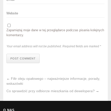
Zapamiętaj moje dane w tej przeglądarce podczas pisania kolejnych
komentarzy.
Your email address will not be published. Required fields are marked *
POST COMMENT
←
Filtr oleju opałowego – najważniejsze informacje, porady,
wskazówki
Co sprawdzić przy odbiorze mieszkania od dewelopera?
→
O NAS