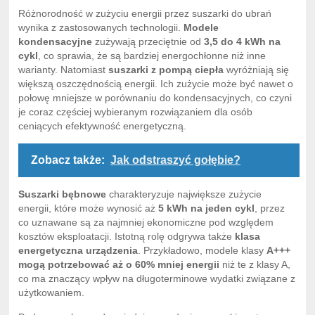
Różnorodność w zużyciu energii przez suszarki do ubrań
wynika z zastosowanych technologii.
Modele
kondensacyjne
zużywają przeciętnie od
3,5 do 4 kWh na
cykl
, co sprawia, że są bardziej energochłonne niż inne
warianty. Natomiast
suszarki z pompą ciepła
wyróżniają się
większą oszczędnością energii. Ich zużycie może być nawet o
połowę mniejsze w porównaniu do kondensacyjnych, co czyni
je coraz częściej wybieranym rozwiązaniem dla osób
ceniących efektywność energetyczną.
Zobacz także:
Jak odstraszyć gołębie?
Suszarki bębnowe
charakteryzuje największe zużycie
energii, które może wynosić aż
5 kWh na jeden cykl
, przez
co uznawane są za najmniej ekonomiczne pod względem
kosztów eksploatacji. Istotną rolę odgrywa także
klasa
energetyczna urządzenia
. Przykładowo, modele klasy
A+++
mogą potrzebować aż o 60% mniej energii
niż te z klasy A,
co ma znaczący wpływ na długoterminowe wydatki związane z
użytkowaniem.