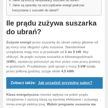
Jakie są koszty eksploatacji suszarki do ubrań?
Jakie są sposoby na oszczędzanie energii podczas
korzystania z suszarki do ubrań?
Ile prądu zużywa suszarka
do ubrań?
Zużycie energii
przez suszarkę do ubrań zależy głównie od
jej mocy oraz długości cyklu suszenia. Standardowe
urządzenia mają moc w przedziale od
2 do 5 kW
. Aby
obliczyć, ile prądu zużywa suszarka w kilowatogodzinach
(
kWh
), wystarczy pomnożyć jej moc przez czas pracy podany
w godzinach. Przykładowo, jeśli sprzęt o mocy
3 kW
działa
przez półtorej godziny, zużyje około
4,5 kWh
.
Zobacz także:
Jak urządzić przytulny salon?
Klasa energetyczna
również wpływa na pobór prądu.
Urządzenia z wyższą klasą są bardziej efektywne i zużywają
mniej energii elektrycznej.
Wybór programu suszenia ma