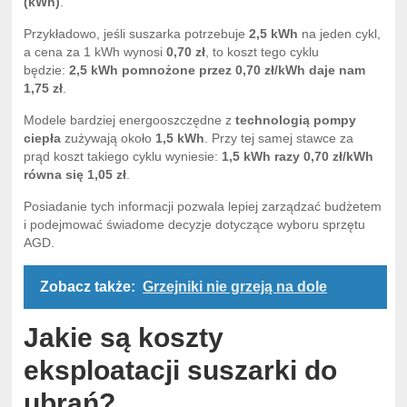
(kWh)
.
Przykładowo, jeśli suszarka potrzebuje
2,5 kWh
na jeden cykl,
a cena za 1 kWh wynosi
0,70 zł
, to koszt tego cyklu
będzie:
2,5 kWh pomnożone przez 0,70 zł/kWh daje nam
1,75 zł
.
Modele bardziej energooszczędne z
technologią pompy
ciepła
zużywają około
1,5 kWh
. Przy tej samej stawce za
prąd koszt takiego cyklu wyniesie:
1,5 kWh razy 0,70 zł/kWh
równa się 1,05 zł
.
Posiadanie tych informacji pozwala lepiej zarządzać budżetem
i podejmować świadome decyzje dotyczące wyboru sprzętu
AGD.
Zobacz także:
Grzejniki nie grzeją na dole
Jakie są koszty
eksploatacji suszarki do
ubrań?