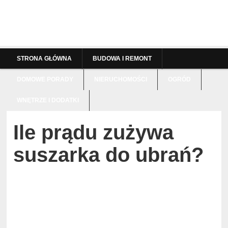
STRONA GŁÓWNA
BUDOWA I REMONT
DOMOWE PORADY
NIERUCHOMOŚCI
OGRÓD
WNĘTRZE I DODATKI
Ile prądu zużywa
suszarka do ubrań?