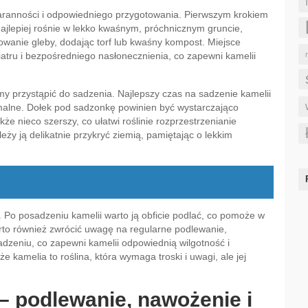
taranności i odpowiedniego przygotowania. Pierwszym krokiem
ajlepiej rośnie w lekko kwaśnym, próchnicznym gruncie,
wanie gleby, dodając torf lub kwaśny kompost. Miejsce
iatru i bezpośredniego nasłonecznienia, co zapewni kamelii
y przystąpić do sadzenia. Najlepszy czas na sadzenie kamelii
imalne. Dołek pod sadzonkę powinien być wystarczająco
kże nieco szerszy, co ułatwi roślinie rozprzestrzenianie
eży ją delikatnie przykryć ziemią, pamiętając o lekkim
. Po posadzeniu kamelii warto ją obficie podlać, co pomoże w
rto również zwrócić uwagę na regularne podlewanie,
dzeniu, co zapewni kamelii odpowiednią wilgotność i
e kamelia to roślina, która wymaga troski i uwagi, ale jej
 – podlewanie, nawożenie i