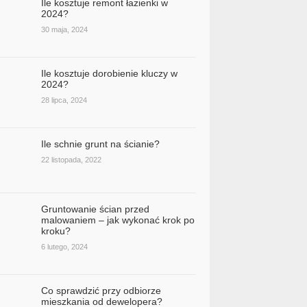
Ile kosztuje remont łazienki w
2024?
30 maja, 2024
Ile kosztuje dorobienie kluczy w
2024?
28 lipca, 2024
Ile schnie grunt na ścianie?
22 listopada, 2022
Gruntowanie ścian przed
malowaniem – jak wykonać krok po
kroku?
6 lutego, 2024
Co sprawdzić przy odbiorze
mieszkania od dewelopera?