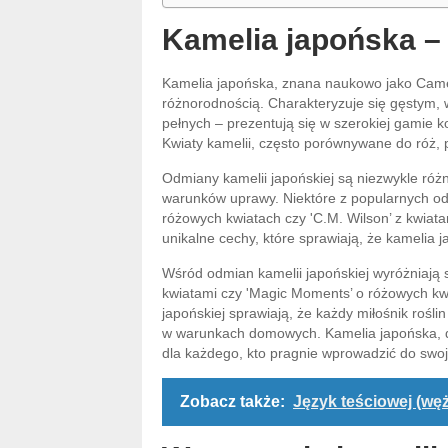
Kamelia japońska –
Kamelia japońska, znana naukowo jako Camell
różnorodnością. Charakteryzuje się gęstym, 
pełnych – prezentują się w szerokiej gamie k
Kwiaty kamelii, często porównywane do róż, 
Odmiany kamelii japońskiej są niezwykle ró
warunków uprawy. Niektóre z popularnych odmi
różowych kwiatach czy 'C.M. Wilson’ z kwia
unikalne cechy, które sprawiają, że kamelia j
Wśród odmian kamelii japońskiej wyróżniają s
kwiatami czy 'Magic Moments’ o różowych kwia
japońskiej sprawiają, że każdy miłośnik rośli
w warunkach domowych. Kamelia japońska, dz
dla każdego, kto pragnie wprowadzić do swo
Zobacz także:
Język teściowej (węż