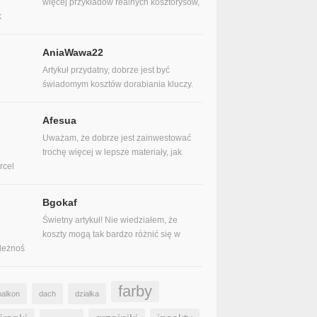
więcej przykładów realnych kosztorysów,
k
AniaWawa22
Artykuł przydatny, dobrze jest być
świadomym kosztów dorabiania kluczy.
Afesua
Uważam, że dobrze jest zainwestować
trochę więcej w lepsze materiały, jak
rcel
Bgokaf
Świetny artykuł! Nie wiedziałem, że
koszty mogą tak bardzo różnić się w
leżnoś
farby
balkon
dach
działka