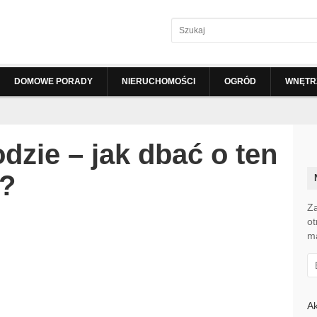
DOMOWE PORADY
NIERUCHOMOŚCI
OGRÓD
WNĘTRZ
dzie – jak dbać o ten
?
Za
ot
ma
Ak