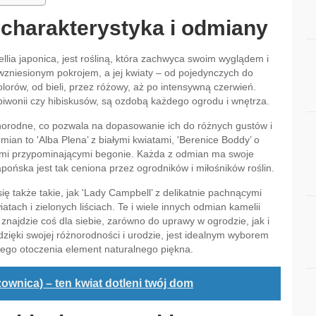
 charakterystyka i odmiany
ia japonica, jest rośliną, która zachwyca swoim wyglądem i
wzniesionym pokrojem, a jej kwiaty – od pojedynczych do
olorów, od bieli, przez różowy, aż po intensywną czerwień.
piwonii czy hibiskusów, są ozdobą każdego ogrodu i wnętrza.
żnorodne, co pozwala na dopasowanie ich do różnych gustów i
an to 'Alba Plena’ z białymi kwiatami, 'Berenice Boddy’ o
tami przypominającymi begonie. Każda z odmian ma swoje
apońska jest tak ceniona przez ogrodników i miłośników roślin.
ię także takie, jak 'Lady Campbell’ z delikatnie pachnącymi
tach i zielonych liściach. Te i wiele innych odmian kamelii
n znajdzie coś dla siebie, zarówno do uprawy w ogrodzie, jak i
ięki swojej różnorodności i urodzie, jest idealnym wyborem
jego otoczenia element naturalnego piękna.
ownica) – ten kwiat dotleni twój dom