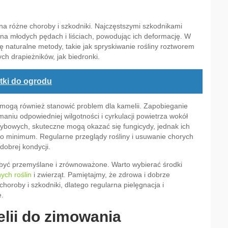
a różne choroby i szkodniki. Najczęstszymi szkodnikami
 na młodych pędach i liściach, powodując ich deformację. W
naturalne metody, takie jak spryskiwanie rośliny roztworem
ch drapieżników, jak biedronki.
tki do ogrodu
, mogą również stanowić problem dla kamelii. Zapobieganie
niu odpowiedniej wilgotności i cyrkulacji powietrza wokół
ybowych, skuteczne mogą okazać się fungicydy, jednak ich
o minimum. Regularne przeglądy rośliny i usuwanie chorych
dobrej kondycji.
być przemyślane i zrównoważone. Warto wybierać środki
ych roślin
i zwierząt. Pamiętajmy, że zdrowa i dobrze
horoby i szkodniki, dlatego regularna pielęgnacja i
e.
lii do zimowania