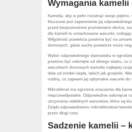
Wymagania kamelii 
Kamelia, aby w pełni rozwinąć swoje piękn
Kluczowe jest zapewnienie jej odpowiedniego 
przed bezpośrednimi promieniami słońca, sz
dla kamelii to umiarkowane warunki, unikając 
Wilgotność powietrza powinna być na umiar
domowych, gdzie suche powietrze może nega
Wybór odpowiedniego stanowiska w ogrodzie j
powinno być osłonięte od silnego wiatru, co
warunkach domowych kamelia najlepiej czuje 
dala od źródeł ciepła, takich jak grzejniki. 
rośliny, co zapewni jej optymalne warunki do
Mikroklimat ma ogromne znaczenie dla kamel
nieprzewidywalne. Odpowiednie osłonięcie ro
utrzymaniu stabilnych warunków, które są klu
Dzięki odpowiedniemu mikroklimatowi kameli
przez długi czas.
Sadzenie kamelii – 