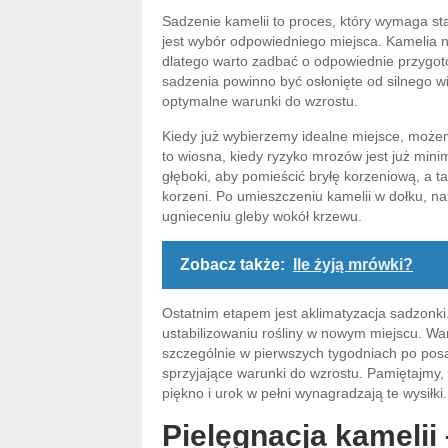
Sadzenie kamelii to proces, który wymaga s
jest wybór odpowiedniego miejsca. Kamelia n
dlatego warto zadbać o odpowiednie przygoto
sadzenia powinno być osłonięte od silnego w
optymalne warunki do wzrostu.
Kiedy już wybierzemy idealne miejsce, możem
to wiosna, kiedy ryzyko mrozów jest już min
głęboki, aby pomieścić bryłę korzeniową, a ta
korzeni. Po umieszczeniu kamelii w dołku, nal
ugnieceniu gleby wokół krzewu.
Zobacz także:
Ile żyją mrówki?
Ostatnim etapem jest aklimatyzacja sadzonki
ustabilizowaniu rośliny w nowym miejscu. Wa
szczególnie w pierwszych tygodniach po posa
sprzyjające warunki do wzrostu. Pamiętajmy, ż
piękno i urok w pełni wynagradzają te wysiłki.
Pielęgnacja kamelii