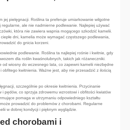
jej pielęgnacji. Roślina ta preferuje umiarkowanie wilgotne
j regularne, ale nie nadmierne podlewanie. Najlepiej używać
zczówki, która nie zawiera wapnia mogącego szkodzić kamelii.
 w ciepłe dni, kamelia może wymagać częstszego podlewania,
rowadzić do gnicia korzeni.
wiednie podlewanie. Roślina ta najlepiej rośnie i kwitnie, gdy
wozem dla roślin kwaśnolubnych, takich jak różaneczniki.
e od wiosny do wczesnego lata, co zapewni kamelii niezbędne
obfitego kwitnienia. Ważne jest, aby nie przesadzić z ilością
ęgnacji, szczególnie po okresie kwitnienia. Przycinanie
 i pędów, co sprzyja zdrowemu wzrostowi i obfitości kwiatów
formujące pomaga w utrzymaniu odpowiedniego kształtu
o może prowadzić do problemów z chorobami. Regularne
lii w dobrej kondycji i pięknym wyglądzie.
zed chorobami i