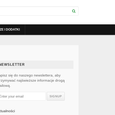
E I DODATKI
NEWSLETTER
pisz się do naszego newslettera, aby
rzymywać najświeższe informacje drogą
ilową.
SIGNUP
tualności