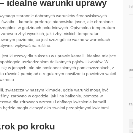
– idealne warunki uprawy
ta
o, wymaga starannie dobranych warunków środowiskowych.
światła – kamelia preferuje stanowiska jasne, ale chronione
czególnie w godzinach południowych. Optymalna temperatura
zarówno zbyt wysokich, jak i zbyt niskich temperatur.
kowanym poziomie, co jest szczególnie ważne w warunkach
tywnie wpływać na roślinę.
est kluczowy dla sukcesu w uprawie kamelii. Idealne miejsce
 zapobiegnie uszkodzeniom delikatnych pąków i kwiatów. W
się w jasnych, ale nie nasłonecznionych pomieszczeniach, z
po
Warto również pamiętać o regularnym nawilżaniu powietrza wokół
 wzrostu.
ii, zwłaszcza w naszym klimacie, gdzie warunki mogą być
śliny, zarówno w ogrodzie, jak i na balkonie, pomoże w
czowe dla zdrowego wzrostu i obfitego kwitnienia kamelii.
za
a będzie mogła cieszyć oko swoimi przepięknymi kwiatami
krok po kroku