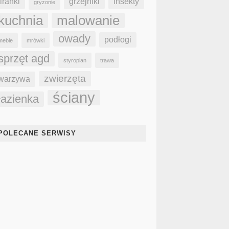
firanki
grzejniki
insekty
gryzonie
kuchnia
malowanie
owady
podłogi
meble
mrówki
sprzęt agd
styropian
trawa
zwierzęta
warzywa
ściany
łazienka
POLECANE SERWISY