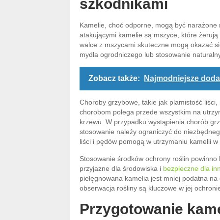
szkodnikami
Kamelie, choć odporne, mogą być narażone n
atakującymi kamelie są mszyce, które żerują
walce z mszycami skuteczne mogą okazać się 
mydła ogrodniczego lub stosowanie naturalny
Zobacz także:
Najmodniejsze doda
Choroby grzybowe, takie jak plamistość liści
chorobom polega przede wszystkim na utrzyma
krzewu. W przypadku wystąpienia chorób grz
stosowanie należy ograniczyć do niezbędneg
liści i pędów pomogą w utrzymaniu kamelii w 
Stosowanie środków ochrony roślin powinno 
przyjazne dla środowiska i
bezpieczne dla inn
pielęgnowana kamelia jest mniej podatna na c
obserwacja rośliny są kluczowe w jej ochroni
Przygotowanie kame