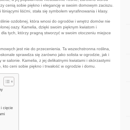
tórzy cenią sobie piękno i elegancję w swoim domowym zaciszu.
 lśniącymi liśćmi, stała się symbolem wyrafinowania i klasy.
oślinie ozdobnej, która wnosi do ogrodów i wnętrz domów nie
ielonej oazy. Kamelia, dzięki swoim pięknym kwiatom i
 dla tych, którzy pragną stworzyć w swoim otoczeniu miejsce
mowych jest nie do przecenienia. Ta wszechstronna roślina,
oskonale sprawdza się zarówno jako solista w ogrodzie, jak i
 w salonie. Kamelia, z jej delikatnymi kwiatami i skórzastymi
 kto ceni sobie piękno i trwałość w ogrodzie i domu.
ny
y
i cięcie
ami