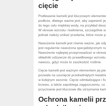
cięcie
Podlewanie kamelii jest kluczowym elementem 
podłoże, dlatego ważne jest, aby zapewnić je
do tego celu miękkiej wody, na przykład des
W okresie wzrostu i kwitnienia, szczególnie
jednak należy unikać przelania, które może p
Nawożenie kamelii jest równie ważne, jak odpo
jest regularnie nawożona specjalistycznym na
Nawożenie najlepiej przeprowadzać w okresi
składniki odżywcze do prawidłowego wzrostu i 
nawozu, gdyż może to zaszkodzić roślinie.
Cięcie kamelii jest ważnym elementem jej piel
pozwala na usunięcie przekwitniętych kwiatów
w kolejnym sezonie. Cięcie odmładzające i 
krzewu, a także zapobiega zagęszczeniu, c
przycinanie jest kluczowe dla utrzymania kame
Ochrona kamelii pr