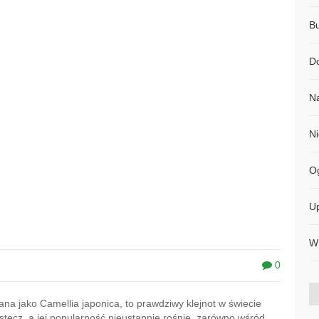
B
D
N
N
O
Up
Wn
0
na jako Camellia japonica, to prawdziwy klejnot w świecie
wstecz, a jej popularność nieustannie rośnie, zarówno wśród