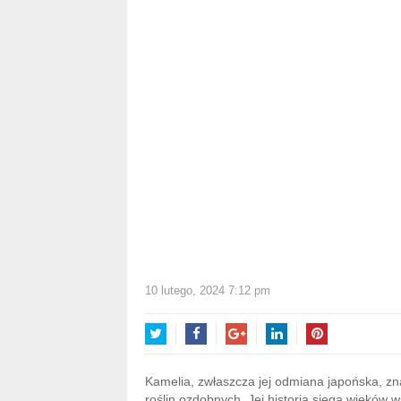
10 lutego, 2024 7:12 pm
Twitter
Facebook
Google+
LinkedIn
Pinterest
Kamelia, zwłaszcza jej odmiana japońska, zna
roślin ozdobnych. Jej historia sięga wieków 