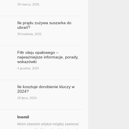
29 marca, 2026
Ile prądu zużywa suszarka do
ubrań?
30 kwietnia, 2025
Filtr oleju opałowego –
najważniejsze informacje, porady,
wskazówki
4 grudnia, 2024
Ile kosztuje dorobienie kluczy w
2024?
28 lipca, 2024
Inemil
Moim zdaniem artykuł mógłby zawierać