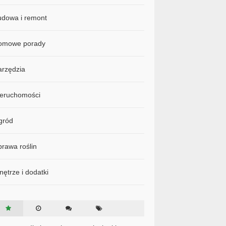
udowa i remont
omowe porady
arzędzia
ieruchomości
gród
rawa roślin
ętrze i dodatki