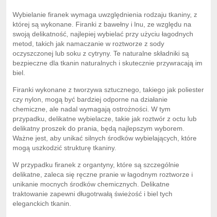
Wybielanie firanek wymaga uwzględnienia rodzaju tkaniny, z
której są wykonane. Firanki z bawełny i lnu, ze względu na
swoją delikatność, najlepiej wybielać przy użyciu łagodnych
metod, takich jak namaczanie w roztworze z sody
oczyszczonej lub soku z cytryny. Te naturalne składniki są
bezpieczne dla tkanin naturalnych i skutecznie przywracają im
biel.
Firanki wykonane z tworzywa sztucznego, takiego jak poliester
czy nylon, mogą być bardziej odporne na działanie
chemiczne, ale nadal wymagają ostrożności. W tym
przypadku, delikatne wybielacze, takie jak roztwór z octu lub
delikatny proszek do prania, będą najlepszym wyborem.
Ważne jest, aby unikać silnych środków wybielających, które
mogą uszkodzić strukturę tkaniny.
W przypadku firanek z organtyny, które są szczególnie
delikatne, zaleca się ręczne pranie w łagodnym roztworze i
unikanie mocnych środków chemicznych. Delikatne
traktowanie zapewni długotrwałą świeżość i biel tych
eleganckich tkanin.