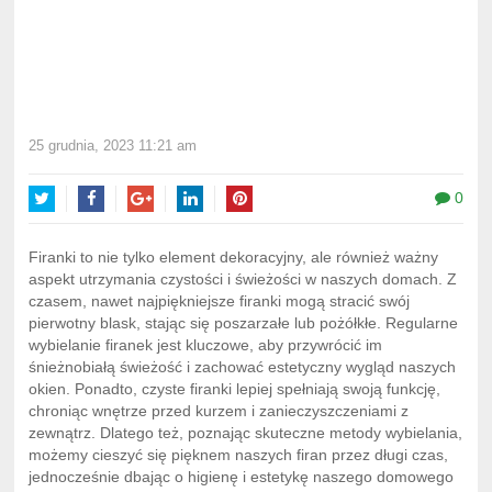
25 grudnia, 2023 11:21 am
0
Twitter
Facebook
Google+
LinkedIn
Pinterest
Firanki to nie tylko element dekoracyjny, ale również ważny
aspekt utrzymania czystości i świeżości w naszych domach. Z
czasem, nawet najpiękniejsze firanki mogą stracić swój
pierwotny blask, stając się poszarzałe lub pożółkłe. Regularne
wybielanie firanek jest kluczowe, aby przywrócić im
śnieżnobiałą świeżość i zachować estetyczny wygląd naszych
okien. Ponadto, czyste firanki lepiej spełniają swoją funkcję,
chroniąc wnętrze przed kurzem i zanieczyszczeniami z
zewnątrz. Dlatego też, poznając skuteczne metody wybielania,
możemy cieszyć się pięknem naszych firan przez długi czas,
jednocześnie dbając o higienę i estetykę naszego domowego