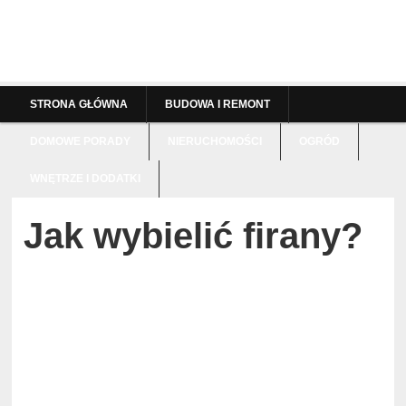
STRONA GŁÓWNA
BUDOWA I REMONT
DOMOWE PORADY
NIERUCHOMOŚCI
OGRÓD
WNĘTRZE I DODATKI
Jak wybielić firany?