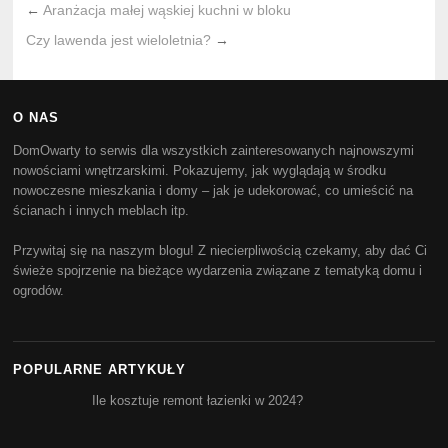
←
Aranżacja małej wąskiej kuchni w bloku
Czy lawenda jest wieloletnia?
→
O NAS
DomOwarty to serwis dla wszystkich zainteresowanych najnowszymi
nowościami wnętrzarskimi. Pokazujemy, jak wyglądają w środku
nowoczesne mieszkania i domy – jak je udekorować, co umieścić na
ścianach i innych meblach itp.
Przywitaj się na naszym blogu! Z niecierpliwością czekamy, aby dać Ci
świeże spojrzenie na bieżące wydarzenia związane z tematyką domu i
ogrodów.
POPULARNE ARTYKUŁY
Ile kosztuje remont łazienki w 2024?