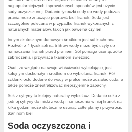
najpopularniejszych i sprawdzonych sposobów jest użycie
sody oczyszczonej. Dodanie łyżeczki sody do wody podczas
prania może znacząco poprawić biel firanek. Soda jest
szczególnie polecana w przypadku firanek wykonanych z
naturalnych materiałów, takich jak bawełna czy len.
Innym skutecznym domowym środkiem jest sól kuchenna.
Roztwór z 4 łyżek soli na 5 litrów wody może być użyty do
namaczania firanek przed praniem. Sól pomaga usunąć żółte
zabrudzenia i przywraca tkaninom świeżość.
Ocet, ze względu na swoje właściwości wybielające, jest
kolejnym doskonałym środkiem do wybielania firanek. Pół
szklanki octu dodane do wody w pralce może zdziałać cuda, a
także pomoże zneutralizować nieprzyjemne zapachy.
Sok z cytryny to kolejny naturalny wybielacz. Dodanie soku z
jednej cytryny do miski z wodą i namoczenie w niej firanek na
kilka godzin może skutecznie usunąć żółte plamy i przywrócić
tkaninom biel.
Soda oczyszczona i