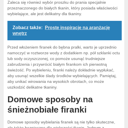
Zaleca się również wybór proszku do prania specjalnie
przeznaczonego do białych tkanin, który posiada właściwości
wybielające, ale jest delikatny dla tkaniny.
Zobacz także:
Proste inspiracje na aranżację
wnętrz
Przed włożeniem firanek do bębna pralki, warto je uprzednio
namoczyć w roztworze wody z dodatkiem np. pół szklanki octu
lub sody oczyszczonej, co pomoże usunąć trudniejsze
zabrudzenia i przywrócić białym firankom ich pierwotną
świeżość. Po wybieleniu, firanki należy dokładnie wypłukać,
aby usunąć wszelkie ślady środków wybielających. Pamiętaj,
aby unikać wirowania na wysokich obrotach, co może
uszkodzić delikatne tkaniny.
Domowe sposoby na
śnieżnobiałe firanki
Domowe sposoby wybielania firanek są nie tylko skuteczne,
ale także bezpieczne dla większości tkanin. Jednym z