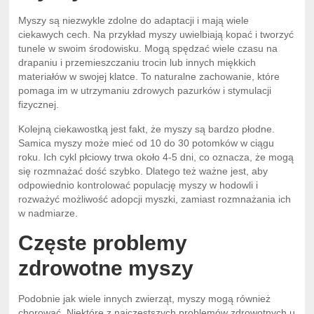
Myszy są niezwykle zdolne do adaptacji i mają wiele
ciekawych cech. Na przykład myszy uwielbiają kopać i tworzyć
tunele w swoim środowisku. Mogą spędzać wiele czasu na
drapaniu i przemieszczaniu trocin lub innych miękkich
materiałów w swojej klatce. To naturalne zachowanie, które
pomaga im w utrzymaniu zdrowych pazurków i stymulacji
fizycznej.
Kolejną ciekawostką jest fakt, że myszy są bardzo płodne.
Samica myszy może mieć od 10 do 30 potomków w ciągu
roku. Ich cykl płciowy trwa około 4-5 dni, co oznacza, że mogą
się rozmnażać dość szybko. Dlatego też ważne jest, aby
odpowiednio kontrolować populację myszy w hodowli i
rozważyć możliwość adopcji myszki, zamiast rozmnażania ich
w nadmiarze.
Częste problemy
zdrowotne myszy
Podobnie jak wiele innych zwierząt, myszy mogą również
chorować. Niektóre z najczęstszych problemów zdrowotnych u