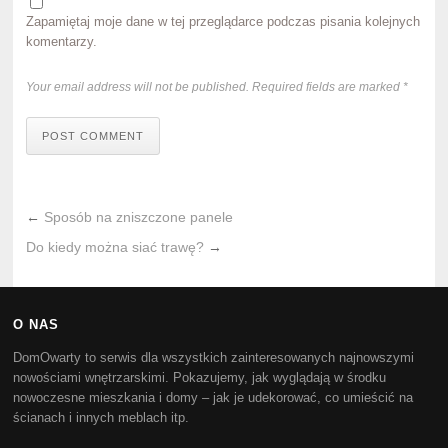
Zapamiętaj moje dane w tej przeglądarce podczas pisania kolejnych
komentarzy.
Your email address will not be published. Required fields are marked *
POST COMMENT
←
Sposób na zniszczone panele
Do kiedy można siać trawę?
→
O NAS
DomOwarty to serwis dla wszystkich zainteresowanych najnowszymi
nowościami wnętrzarskimi. Pokazujemy, jak wyglądają w środku
nowoczesne mieszkania i domy – jak je udekorować, co umieścić na
ścianach i innych meblach itp.