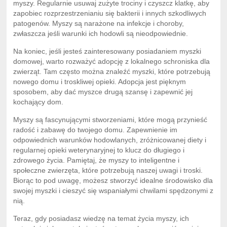
myszy. Regularnie usuwaj zużyte trociny i czyszcz klatkę, aby
zapobiec rozprzestrzenianiu się bakterii i innych szkodliwych
patogenów. Myszy są narażone na infekcje i choroby,
zwłaszcza jeśli warunki ich hodowli są nieodpowiednie.
Na koniec, jeśli jesteś zainteresowany posiadaniem myszki
domowej, warto rozważyć adopcję z lokalnego schroniska dla
zwierząt. Tam często można znaleźć myszki, które potrzebują
nowego domu i troskliwej opieki. Adopcja jest pięknym
sposobem, aby dać myszce drugą szansę i zapewnić jej
kochający dom.
Myszy są fascynującymi stworzeniami, które mogą przynieść
radość i zabawę do twojego domu. Zapewnienie im
odpowiednich warunków hodowlanych, zróżnicowanej diety i
regularnej opieki weterynaryjnej to klucz do długiego i
zdrowego życia. Pamiętaj, że myszy to inteligentne i
społeczne zwierzęta, które potrzebują naszej uwagi i troski.
Biorąc to pod uwagę, możesz stworzyć idealne środowisko dla
swojej myszki i cieszyć się wspaniałymi chwilami spędzonymi z
nią.
Teraz, gdy posiadasz wiedzę na temat życia myszy, ich