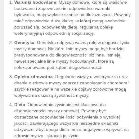
Warunki hodowlane
: Myszy domowe, które są właściwie
hodowane i zapewniane im odpowiednie warunki
bytowania, mają większe szanse na dłuższe życie. Powinny
mieć odpowiednio dużą klatkę, w której mogą swobodnie
poruszać się, odpowiednią dietę, regularną opiekę
weterynaryjną i odpowiednią socjalizację.
Genetyka
: Genetyka odgrywa ważną rolę w długości życia
myszy domowej. Niektóre linie myszy mogą być bardziej
predysponowane do długowieczności niż inne. Istnieją
nawet specjalne linie myszy hodowlanych, które są
selekcjonowane pod kątem długowieczności.
Opieka zdrowotna
: Regularne wizyty u weterynarza oraz
dbanie o zdrowie myszy poprzez zapobieganie chorobom i
szybkie reagowanie na wszelkie objawy zdrowotne mogą
wpływać na dłuższą żywotność myszy.
Dieta
: Odpowiednie żywienie jest kluczowe dla
długowieczności myszy domowej. Powinny być
dostarczane odpowiednie ilości pożywienia o wysokiej
jakości, zawierającego wszystkie niezbędne składniki
odżywcze. Zbyt uboga dieta może negatywnie wpływać na
zdrowie myszy i skracać jej życie.