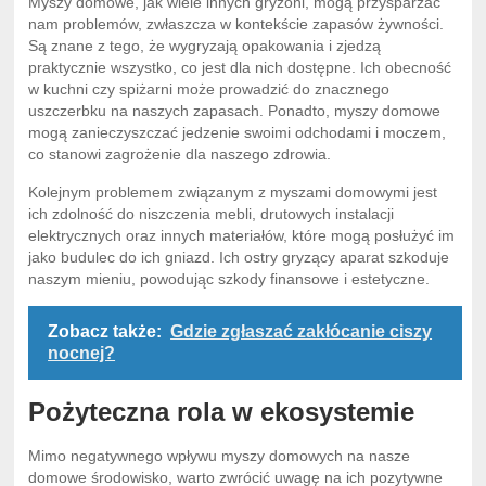
Myszy domowe, jak wiele innych gryzoni, mogą przysparzać
nam problemów, zwłaszcza w kontekście zapasów żywności.
Są znane z tego, że wygryzają opakowania i zjedzą
praktycznie wszystko, co jest dla nich dostępne. Ich obecność
w kuchni czy spiżarni może prowadzić do znacznego
uszczerbku na naszych zapasach. Ponadto, myszy domowe
mogą zanieczyszczać jedzenie swoimi odchodami i moczem,
co stanowi zagrożenie dla naszego zdrowia.
Kolejnym problemem związanym z myszami domowymi jest
ich zdolność do niszczenia mebli, drutowych instalacji
elektrycznych oraz innych materiałów, które mogą posłużyć im
jako budulec do ich gniazd. Ich ostry gryzący aparat szkoduje
naszym mieniu, powodując szkody finansowe i estetyczne.
Zobacz także:
Gdzie zgłaszać zakłócanie ciszy
nocnej?
Pożyteczna rola w ekosystemie
Mimo negatywnego wpływu myszy domowych na nasze
domowe środowisko, warto zwrócić uwagę na ich pozytywne