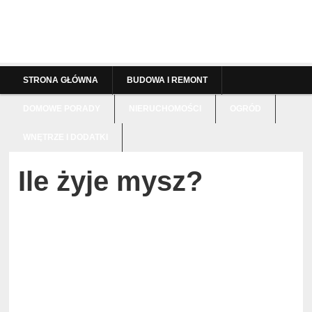
STRONA GŁÓWNA
BUDOWA I REMONT
DOMOWE PORADY
NIERUCHOMOŚCI
OGRÓD
WNĘTRZE I DODATKI
Ile żyje mysz?